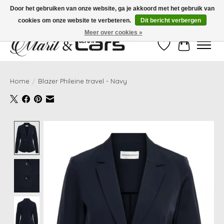
Door het gebruiken van onze website, ga je akkoord met het gebruik van
cookies om onze website te verbeteren.
Dit bericht verbergen
Gratis verzending vanaf €99,- | Voor 16:00 uur besteld, vandaag verzonden!
Meer over cookies »
Verlanglijst
Winkelwag
Home
/
Blazer Phileine travel - Navy
Product image slideshow Items