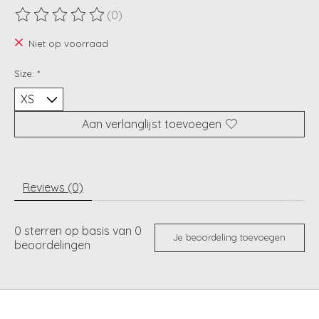
(0)
De beoordeling van dit product is
0
van de 5
Niet op voorraad
Size:
*
Aan verlanglijst toevoegen
Reviews (0)
0
sterren op basis van
0
Je beoordeling toevoegen
beoordelingen