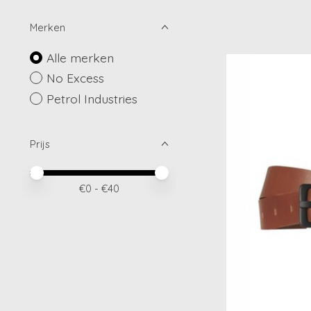
Merken
Alle merken
No Excess
Petrol Industries
Prijs
Minimale prijswaarde
Price maximum value
€
0
- €
40