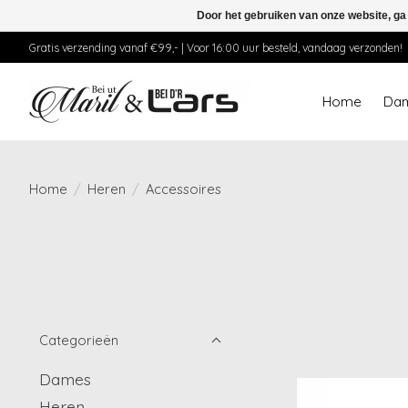
Door het gebruiken van onze website, ga
Gratis verzending vanaf €99,- | Voor 16:00 uur besteld, vandaag verzonden!
Home
Da
Home
/
Heren
/
Accessoires
Categorieën
Dames
Heren