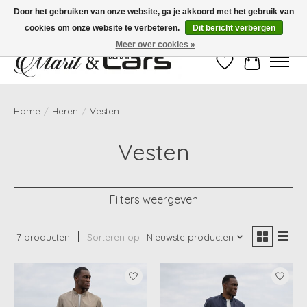
Door het gebruiken van onze website, ga je akkoord met het gebruik van
cookies om onze website te verbeteren.
Dit bericht verbergen
Gratis verzending vanaf €99,- | Voor 16:00 uur besteld, vandaag verzonden!
Meer over cookies »
Verlanglijst
Winkelwag
Home
/
Heren
/
Vesten
Vesten
Filters weergeven
7 producten
Sorteren op
Nieuwste producten