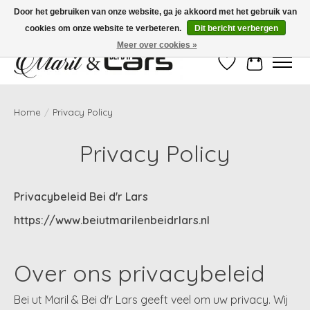
Door het gebruiken van onze website, ga je akkoord met het gebruik van
cookies om onze website te verbeteren.
Dit bericht verbergen
Gratis verzending vanaf €99,- | Voor 16:00 uur besteld, vandaag verzonden!
Meer over cookies »
Verlanglijst
Winkelwag
Home
/
Privacy Policy
Privacy Policy
Privacybeleid Bei d'r Lars
https://www.beiutmarilenbeidrlars.nl
Over ons privacybeleid
Bei ut Maril & Bei d'r Lars geeft veel om uw privacy. Wij