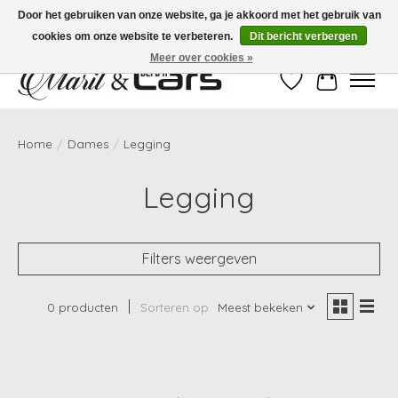
Door het gebruiken van onze website, ga je akkoord met het gebruik van
cookies om onze website te verbeteren.
Dit bericht verbergen
Gratis verzending vanaf €99,- | Voor 16:00 uur besteld, vandaag verzonden!
Meer over cookies »
Verlanglijst
Winkelwag
Home
/
Dames
/
Legging
Legging
Filters weergeven
0 producten
Sorteren op
Meest bekeken