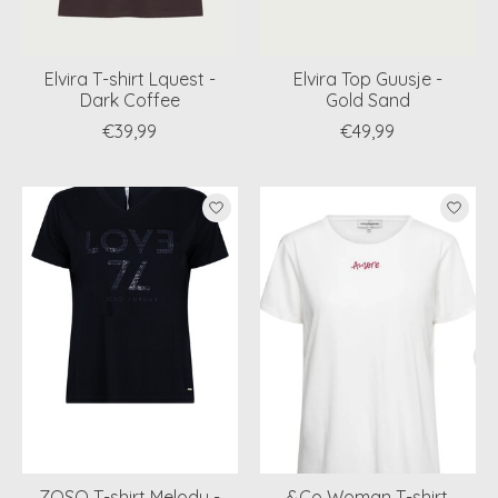
Elvira T-shirt Lquest -
Elvira Top Guusje -
Dark Coffee
Gold Sand
€39,99
€49,99
ZOSO T-shirt Melody -
&Co Woman T-shirt