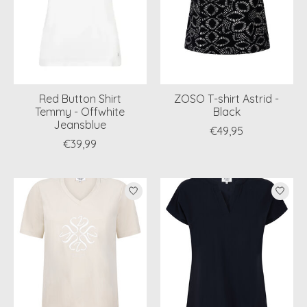
Red Button Shirt
ZOSO T-shirt Astrid -
Temmy - Offwhite
Black
Jeansblue
€49,95
€39,99