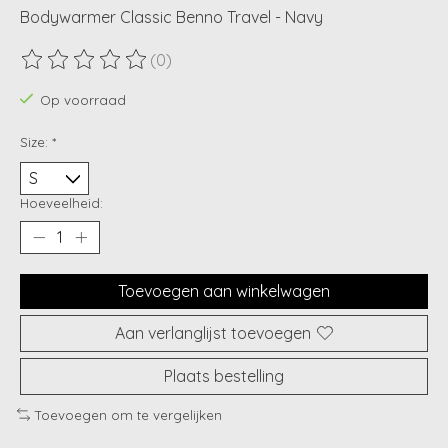
Bodywarmer Classic Benno Travel - Navy
(0)
De beoordeling van dit product is
0
van de 5
Op voorraad
Size:
*
Hoeveelheid:
Toevoegen aan winkelwagen
Aan verlanglijst toevoegen
Plaats bestelling
Toevoegen om te vergelijken