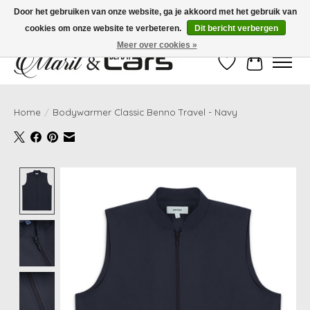
Door het gebruiken van onze website, ga je akkoord met het gebruik van
cookies om onze website te verbeteren.
Dit bericht verbergen
Gratis verzending vanaf €99,- | Voor 16:00 uur besteld, vandaag verzonden!
Meer over cookies »
Verlanglijst
Winkelwag
Home
/
Bodywarmer Classic Benno Travel - Navy
Product image slideshow Items