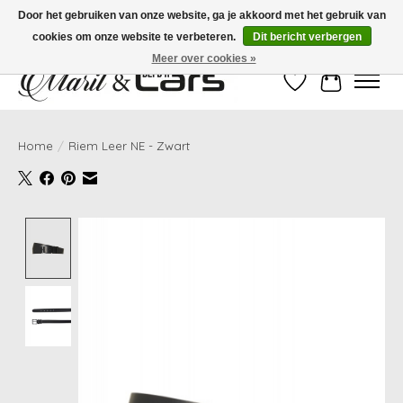
Door het gebruiken van onze website, ga je akkoord met het gebruik van
cookies om onze website te verbeteren.
Dit bericht verbergen
Gratis verzending vanaf €99,- | Voor 16:00 uur besteld, vandaag verzonden!
Meer over cookies »
Verlanglijst
Winkelwag
Home
/
Riem Leer NE - Zwart
Product image slideshow Items