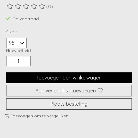
(0)
De beoordeling van dit product is
0
van de 5
Op voorraad
Size:
*
Hoeveelheid:
Toevoegen aan winkelwagen
Aan verlanglijst toevoegen
Plaats bestelling
Toevoegen om te vergelijken