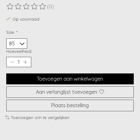
(0)
De beoordeling van dit product is
0
van de 5
Op voorraad
Size:
*
Hoeveelheid:
Toevoegen aan winkelwagen
Aan verlanglijst toevoegen
Plaats bestelling
Toevoegen om te vergelijken