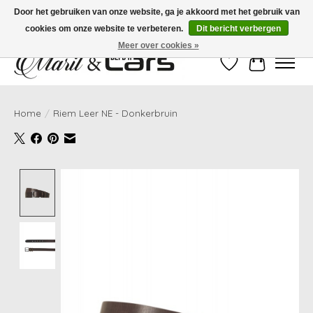
Door het gebruiken van onze website, ga je akkoord met het gebruik van
cookies om onze website te verbeteren.
Dit bericht verbergen
Gratis verzending vanaf €99,- | Voor 16:00 uur besteld, vandaag verzonden!
Meer over cookies »
Verlanglijst
Winkelwag
Home
/
Riem Leer NE - Donkerbruin
Product image slideshow Items