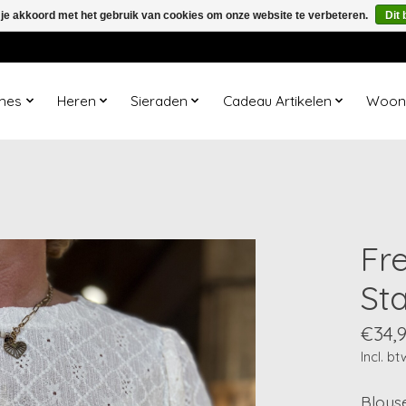
 je akkoord met het gebruik van cookies om onze website te verbeteren.
Dit 
mes
Heren
Sieraden
Cadeau Artikelen
Woona
Fr
St
€34,
Incl. bt
Blouse