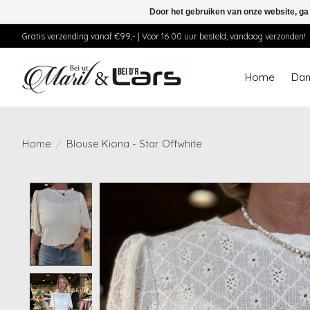
Door het gebruiken van onze website, ga
Gratis verzending vanaf €99,- | Voor 16:00 uur besteld, vandaag verzonden!
Home
Da
Home
/
Blouse Kiona - Star Offwhite
Product image slideshow Items