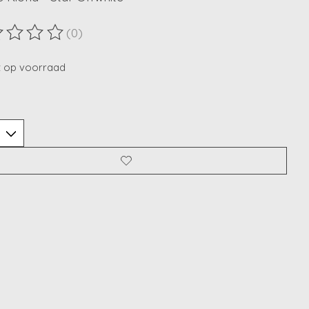
(0)
ordeling van dit product is
0
van de 5
t op voorraad