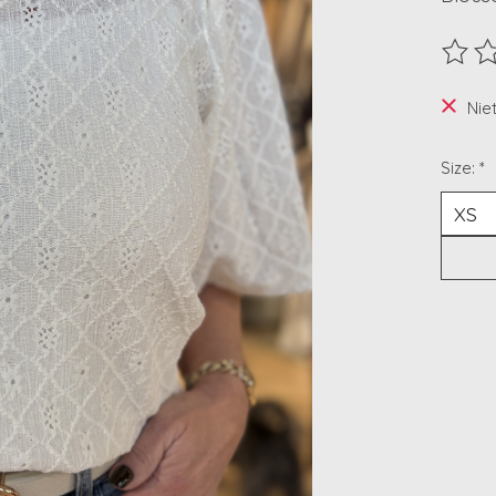
De beo
Nie
Size:
*