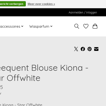
bericht verbergen
Meer over cookies »
Aanmelden / Inloggen
ccessoires
Wasparfum
eequent Blouse Kiona -
ar Offwhite
95
w
 Kiona - Star Offwhite