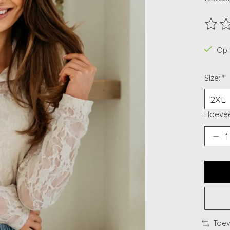
De beo
Op 
Size:
*
Hoevee
Toev