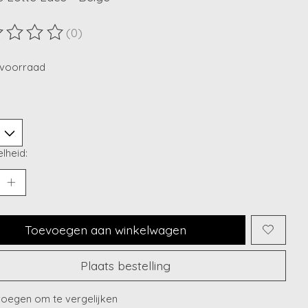
(0)
ordeling van dit product is
0
van de 5
voorraad
lheid:
Toevoegen aan winkelwagen
Plaats bestelling
oegen om te vergelijken