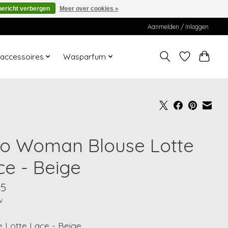
bericht verbergen
Meer over cookies »
Aanmelden / Inloggen
ccessoires
Wasparfum
o Woman Blouse Lotte
ce - Beige
95
w
e Lotte Lace - Beige