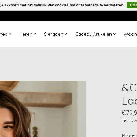
 je akkoord met het gebruik van cookies om onze website te verbeteren.
Dit 
mes
Heren
Sieraden
Cadeau Artikelen
Woona
&C
La
€79,
Incl. bt
Blous