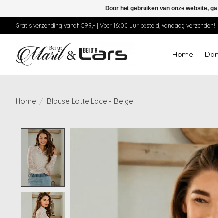
Door het gebruiken van onze website, ga
Gratis verzending vanaf €99,- | Voor 16:00 uur besteld, vandaag verzonden!
Home
Da
Home
/
Blouse Lotte Lace - Beige
Product image slideshow Items