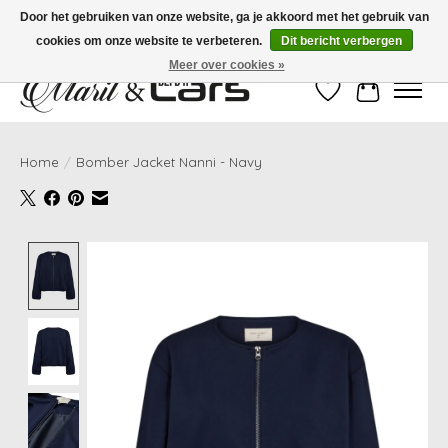
Door het gebruiken van onze website, ga je akkoord met het gebruik van
cookies om onze website te verbeteren.
Dit bericht verbergen
Gratis verzending vanaf €99,- | Voor 16:00 uur besteld, vandaag verzonden!
Meer over cookies »
Verlanglijst
Winkelwag
Home
/
Bomber Jacket Nanni - Navy
Product image slideshow Items