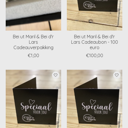
Bei ut Maril & Bei d'r
Bei ut Maril & Bei d'r
Lars
Lars Cadeaubon - 100
Cadeauverpakking
euro
€1,00
€100,00