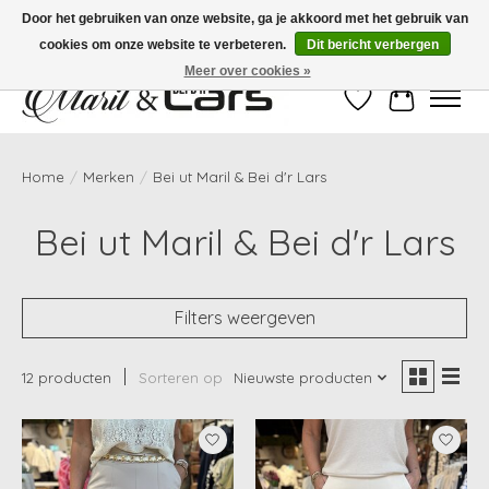
Door het gebruiken van onze website, ga je akkoord met het gebruik van
cookies om onze website te verbeteren.
Dit bericht verbergen
Gratis verzending vanaf €99,- | Voor 16:00 uur besteld, vandaag verzonden!
Meer over cookies »
Verlanglijst
Winkelwag
Home
/
Merken
/
Bei ut Maril & Bei d'r Lars
Bei ut Maril & Bei d'r Lars
Filters weergeven
12 producten
Sorteren op
Nieuwste producten