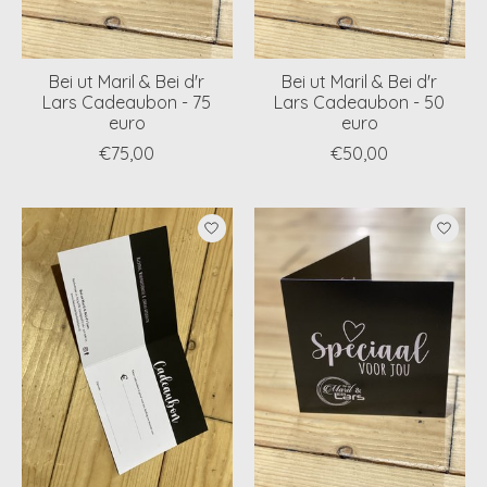
Bei ut Maril & Bei d'r
Bei ut Maril & Bei d'r
Lars Cadeaubon - 75
Lars Cadeaubon - 50
euro
euro
€75,00
€50,00