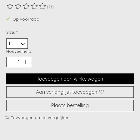
(0)
De beoordeling van dit product is
0
van de 5
Op voorraad
Size:
*
Hoeveelheid:
Toevoegen aan winkelwagen
Aan verlanglijst toevoegen
Plaats bestelling
Toevoegen om te vergelijken