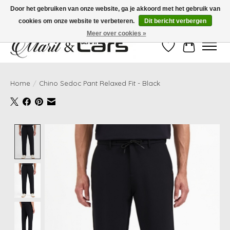
Door het gebruiken van onze website, ga je akkoord met het gebruik van
cookies om onze website te verbeteren.
Dit bericht verbergen
Gratis verzending vanaf €99,- | Voor 16:00 uur besteld, vandaag verzonden!
Meer over cookies »
Verlanglijst
Winkelwag
Home
/
Chino Sedoc Pant Relaxed Fit - Black
Product image slideshow Items