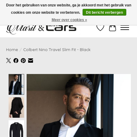
Door het gebruiken van onze website, ga je akkoord met het gebruik van
cookies om onze website te verbeteren.
Dit bericht verbergen
Gratis verzending vanaf €99,- | Voor 16:00 uur besteld, vandaag verzonden!
Meer over cookies »
Verlanglijst
Winkelwag
Home
/
Colbert Nino Travel Slim Fit - Black
Product image slideshow Items