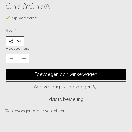
(0)
De beoordeling van dit product is
0
van de 5
Op voorraad
Size:
*
Hoeveelheid:
Toevoegen aan winkelwagen
Aan verlanglijst toevoegen
Plaats bestelling
Toevoegen om te vergelijken