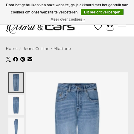
Door het gebruiken van onze website, ga je akkoord met het gebruik van
cookies om onze website te verbeteren.
Dit bericht verbergen
Gratis verzending vanaf €99,- | Voor 16:00 uur besteld, vandaag verzonden!
Meer over cookies »
Verlanglijst
Winkelwag
Home
/
Jeans Caitlina - Midstone
Product image slideshow Items