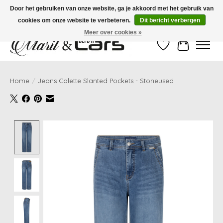
Door het gebruiken van onze website, ga je akkoord met het gebruik van
cookies om onze website te verbeteren.
Dit bericht verbergen
Gratis verzending vanaf €99,- | Voor 16:00 uur besteld, vandaag verzonden!
Meer over cookies »
Verlanglijst
Winkelwag
Home
/
Jeans Colette Slanted Pockets - Stoneused
Product image slideshow Items