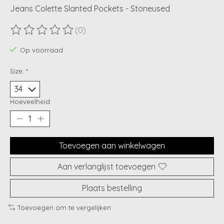
Jeans Colette Slanted Pockets - Stoneused
(0)
De beoordeling van dit product is
0
van de 5
Op voorraad
Size:
*
Hoeveelheid:
Toevoegen aan winkelwagen
Aan verlanglijst toevoegen
Plaats bestelling
Toevoegen om te vergelijken