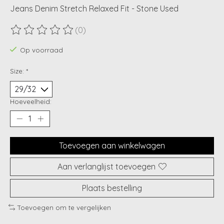
Jeans Denim Stretch Relaxed Fit - Stone Used
(0)
De beoordeling van dit product is
0
van de 5
Op voorraad
Size:
*
Hoeveelheid:
Toevoegen aan winkelwagen
Aan verlanglijst toevoegen
Plaats bestelling
Toevoegen om te vergelijken