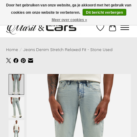
Door het gebruiken van onze website, ga je akkoord met het gebruik van
cookies om onze website te verbeteren.
Dit bericht verbergen
Gratis verzending vanaf €99,- | Voor 16:00 uur besteld, vandaag verzonden!
Meer over cookies »
Verlanglijst
Winkelwag
Home
/
Jeans Denim Stretch Relaxed Fit - Stone Used
Product image slideshow Items