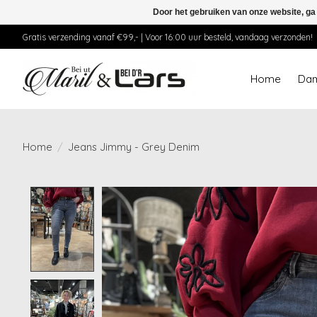
Door het gebruiken van onze website, ga
Gratis verzending vanaf €99,- | Voor 16:00 uur besteld, vandaag verzonden!
Home
Da
Home
/
Jeans Jimmy - Grey Denim
Product image slideshow Items