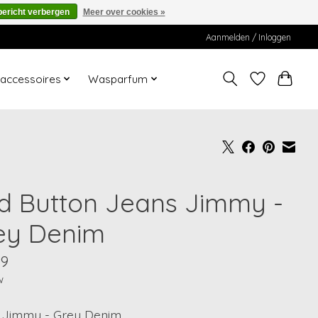
bericht verbergen
Meer over cookies »
Aanmelden / Inloggen
ccessoires
Wasparfum
d Button Jeans Jimmy -
ey Denim
99
w
 Jimmy - Grey Denim