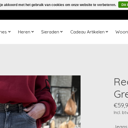
 je akkoord met het gebruik van cookies om onze website te verbeteren.
Dit 
mes
Heren
Sieraden
Cadeau Artikelen
Woona
Re
Gr
€59,
Incl. bt
Jeans