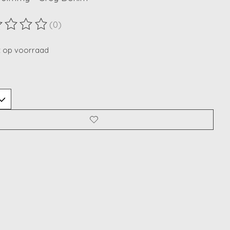
(0)
ordeling van dit product is
0
van de 5
t op voorraad