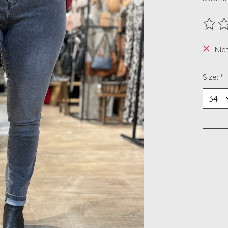
De beo
Nie
Size:
*