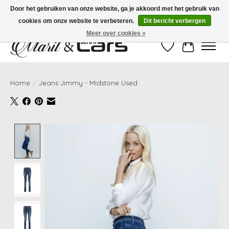
Door het gebruiken van onze website, ga je akkoord met het gebruik van
cookies om onze website te verbeteren.
Dit bericht verbergen
Gratis verzending vanaf €99,- | Voor 16:00 uur besteld, vandaag verzonden!
Meer over cookies »
Verlanglijst
Winkelwag
Home
/
Jeans Jimmy - Midstone Used
Product image slideshow Items