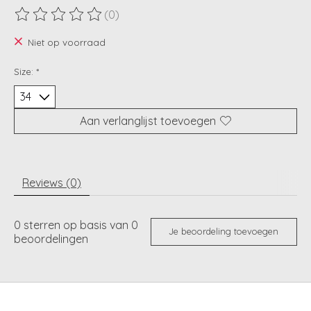
(0)
De beoordeling van dit product is
0
van de 5
Niet op voorraad
Size:
*
Aan verlanglijst toevoegen
Reviews (0)
0
sterren op basis van
0
Je beoordeling toevoegen
beoordelingen