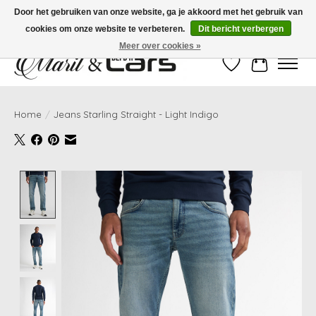
Door het gebruiken van onze website, ga je akkoord met het gebruik van
cookies om onze website te verbeteren.
Dit bericht verbergen
Gratis verzending vanaf €99,- | Voor 16:00 uur besteld, vandaag verzonden!
Meer over cookies »
Verlanglijst
Winkelwag
Home
/
Jeans Starling Straight - Light Indigo
Product image slideshow Items