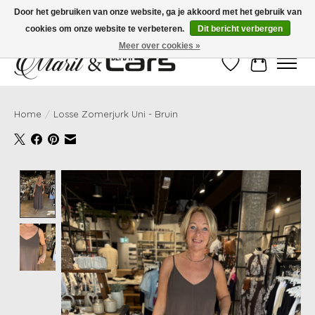
Door het gebruiken van onze website, ga je akkoord met het gebruik van
cookies om onze website te verbeteren.
Dit bericht verbergen
Gratis verzending vanaf €99,- | Voor 16:00 uur besteld, vandaag verzonden!
Meer over cookies »
Verlanglijst
Winkelwag
Home
/
Losse Zomerjurk Uni - Bruin
Product image slideshow Items