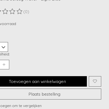
(0)
ordeling van dit product is
0
van de 5
voorraad
lheid:
Toevoegen aan winkelwagen
Plaats bestelling
oegen om te vergelijken