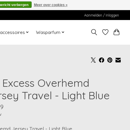
bericht verbergen
Meer over cookies »
Aanmelden / Inloggen
ccessoires
Wasparfum
 Excess Overhemd
sey Travel - Light Blue
99
w
emd Jersey Travel - Light Blue