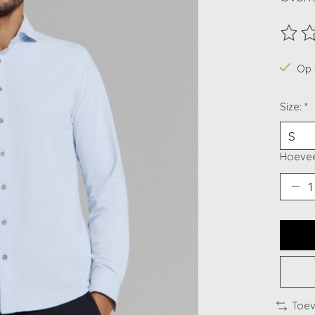
De beo
Op 
Size:
*
Hoevee
Toev