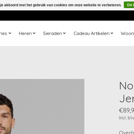
 je akkoord met het gebruik van cookies om onze website te verbeteren.
Dit 
mes
Heren
Sieraden
Cadeau Artikelen
Woona
No
Jer
€89,
Incl. bt
Overh