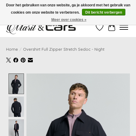
Door het gebruiken van onze website, ga je akkoord met het gebruik van
cookies om onze website te verbeteren.
Dit bericht verbergen
Gratis verzending vanaf €99,- | Voor 16:00 uur besteld, vandaag verzonden!
Meer over cookies »
Verlanglijst
Winkelwag
Home
/
Overshirt Full Zipper Stretch Sedoc - Night
Product image slideshow Items