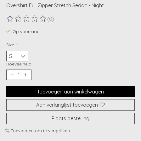
Overshirt Full Zipper Stretch Sedoc - Night
(0)
De beoordeling van dit product is
0
van de 5
Op voorraad
Size:
*
Hoeveelheid:
Toevoegen aan winkelwagen
Aan verlanglijst toevoegen
Plaats bestelling
Toevoegen om te vergelijken