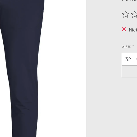
De beo
Nie
Size:
*