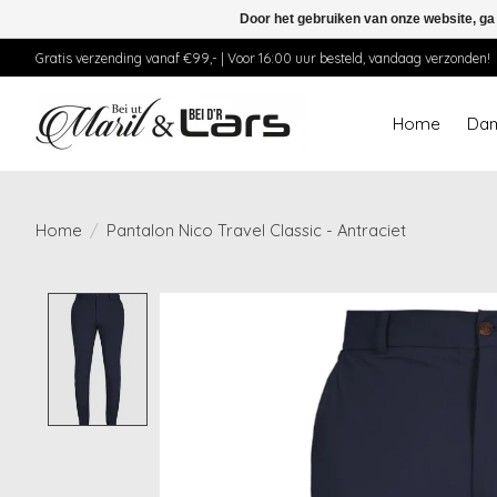
Door het gebruiken van onze website, ga
Gratis verzending vanaf €99,- | Voor 16:00 uur besteld, vandaag verzonden!
Home
Da
Home
/
Pantalon Nico Travel Classic - Antraciet
Product image slideshow Items