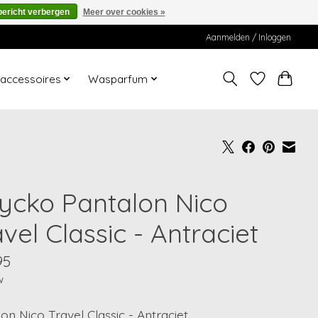
bericht verbergen
Meer over cookies »
Aanmelden / Inloggen
ccessoires
Wasparfum
ycko Pantalon Nico
vel Classic - Antraciet
95
w
on Nico Travel Classic - Antraciet