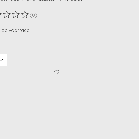
(0)
ordeling van dit product is
0
van de 5
t op voorraad