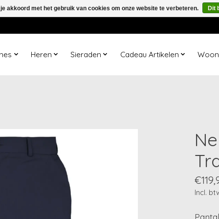
 je akkoord met het gebruik van cookies om onze website te verbeteren.
Dit 
mes
Heren
Sieraden
Cadeau Artikelen
Woona
Ne
Tra
€119,
Incl. bt
Pantal