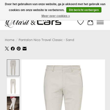
Door het gebruiken van onze website, ga je akkoord met het gebruik van
cookies om onze website te verbeteren.
Dit bericht verbergen
Gratis verzending vanaf €99,- | Voor 16:00 uur besteld, vandaag verzonden!
Meer over cookies »
Verlanglijst
Winkelwag
Home
/
Pantalon Nico Travel Classic - Sand
Product image slideshow Items