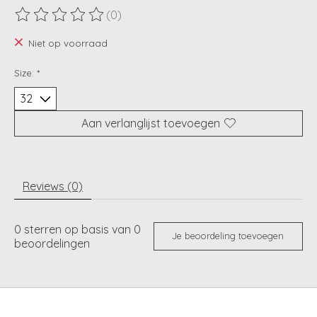
(0)
De beoordeling van dit product is
0
van de 5
Niet op voorraad
Size:
*
Aan verlanglijst toevoegen
Reviews (0)
0
sterren op basis van
0
Je beoordeling toevoegen
beoordelingen