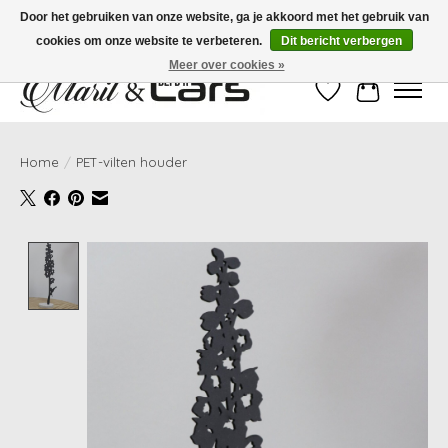
Door het gebruiken van onze website, ga je akkoord met het gebruik van
cookies om onze website te verbeteren.
Dit bericht verbergen
Gratis verzending vanaf €99,- | Voor 16:00 uur besteld, vandaag verzonden!
Meer over cookies »
Verlanglijst
Winkelwag
Home
/
PET-vilten houder
Product image slideshow Items