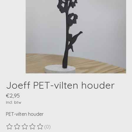
Joeff PET-vilten houder
€2,95
Incl. btw
PET-vilten houder
(0)
De beoordeling van dit product is
0
van de 5