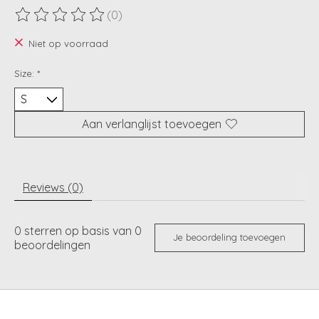
(0)
De beoordeling van dit product is
0
van de 5
Niet op voorraad
Size:
*
Aan verlanglijst toevoegen
Reviews (0)
0
sterren op basis van
0
Je beoordeling toevoegen
beoordelingen