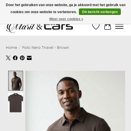
Door het gebruiken van onze website, ga je akkoord met het gebruik van
cookies om onze website te verbeteren.
Dit bericht verbergen
Gratis verzending vanaf €99,- | Voor 16:00 uur besteld, vandaag verzonden!
Meer over cookies »
Verlanglijst
Winkelwag
Home
/
Polo Nero Travel - Brown
Product image slideshow Items