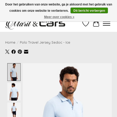
Door het gebruiken van onze website, ga je akkoord met het gebruik van
cookies om onze website te verbeteren.
Dit bericht verbergen
Gratis verzending vanaf €99,- | Voor 16:00 uur besteld, vandaag verzonden!
Meer over cookies »
Verlanglijst
Winkelwag
Home
/
Polo Travel Jersey Sedoc - Ice
Product image slideshow Items