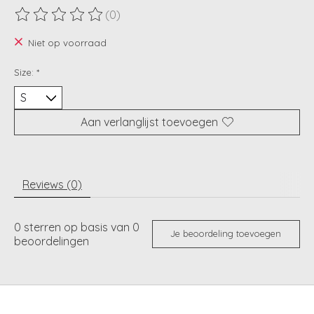
(0)
De beoordeling van dit product is
0
van de 5
Niet op voorraad
Size:
*
Aan verlanglijst toevoegen
Reviews (0)
0
sterren op basis van
0
Je beoordeling toevoegen
beoordelingen