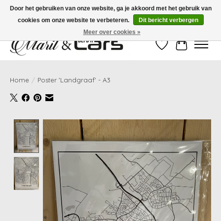
Door het gebruiken van onze website, ga je akkoord met het gebruik van
cookies om onze website te verbeteren.
Dit bericht verbergen
Gratis verzending vanaf €99,- | Voor 16:00 uur besteld, vandaag verzonden!
Meer over cookies »
Verlanglijst
Winkelwag
Home
/
Poster 'Landgraaf' - A3
Product image slideshow Items