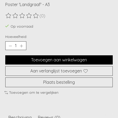
Poster 'Landgraaf' - A3
(0)
De beoordeling van dit product is
0
van de 5
Op voorraad
Hoeveelheid:
Toevoegen aan winkelwagen
Aan verlanglijst toevoegen
Plaats bestelling
Toevoegen om te vergelijken
Beschrijving
Reviews (0)