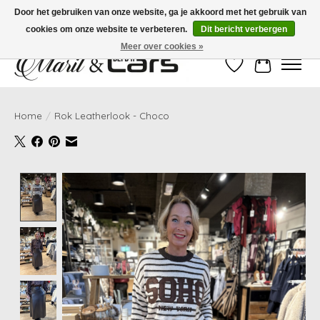
Door het gebruiken van onze website, ga je akkoord met het gebruik van
cookies om onze website te verbeteren.
Dit bericht verbergen
Gratis verzending vanaf €99,- | Voor 16:00 uur besteld, vandaag verzonden!
Meer over cookies »
Verlanglijst
Winkelwag
Home
/
Rok Leatherlook - Choco
Product image slideshow Items