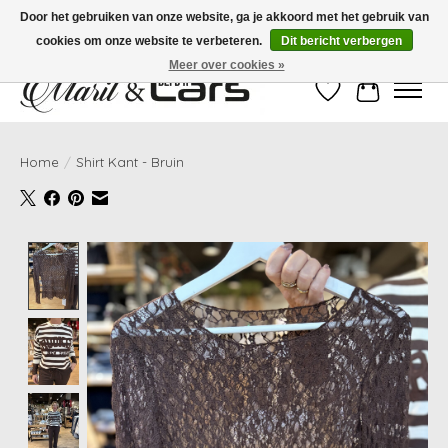
Door het gebruiken van onze website, ga je akkoord met het gebruik van
cookies om onze website te verbeteren.
Dit bericht verbergen
Gratis verzending vanaf €99,- | Voor 16:00 uur besteld, vandaag verzonden!
Meer over cookies »
Verlanglijst
Winkelwag
Home
/
Shirt Kant - Bruin
Product image slideshow Items