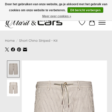
Door het gebruiken van onze website, ga je akkoord met het gebruik van
cookies om onze website te verbeteren.
Dit bericht verbergen
Gratis verzending vanaf €99,- | Voor 16:00 uur besteld, vandaag verzonden!
Meer over cookies »
Verlanglijst
Winkelwag
Home
/
Short Chino Striped - Kit
Product image slideshow Items