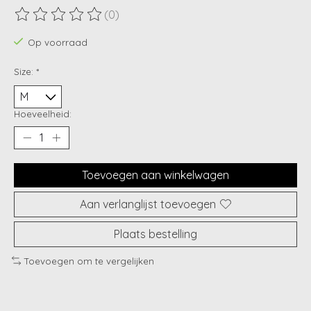
(0)
De beoordeling van dit product is
0
van de 5
Op voorraad
Size:
*
Hoeveelheid:
Toevoegen aan winkelwagen
Aan verlanglijst toevoegen
Plaats bestelling
Toevoegen om te vergelijken