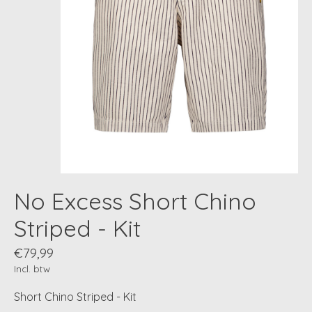
No Excess Short Chino
Striped - Kit
€79,99
Incl. btw
Short Chino Striped - Kit