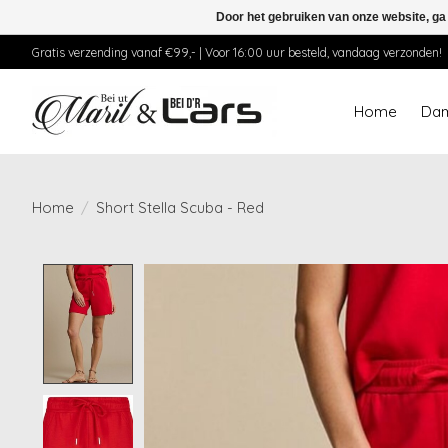
Door het gebruiken van onze website, ga
Gratis verzending vanaf €99,- | Voor 16:00 uur besteld, vandaag verzonden!
Home
Da
Home
/
Short Stella Scuba - Red
Product image slideshow Items