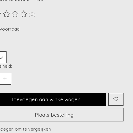
(0)
ordeling van dit product is
0
van de 5
voorraad
lheid:
Toevoegen aan winkelwagen
Plaats bestelling
oegen om te vergelijken