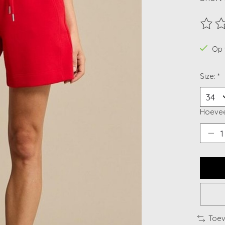
De beo
Op 
Size:
*
Hoevee
Toev