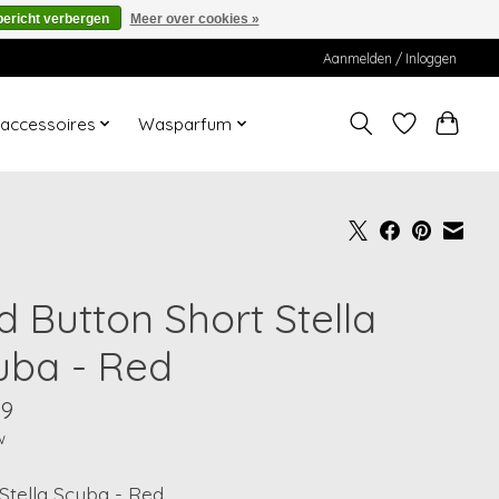
bericht verbergen
Meer over cookies »
Aanmelden / Inloggen
ccessoires
Wasparfum
d Button Short Stella
uba - Red
99
w
Stella Scuba - Red