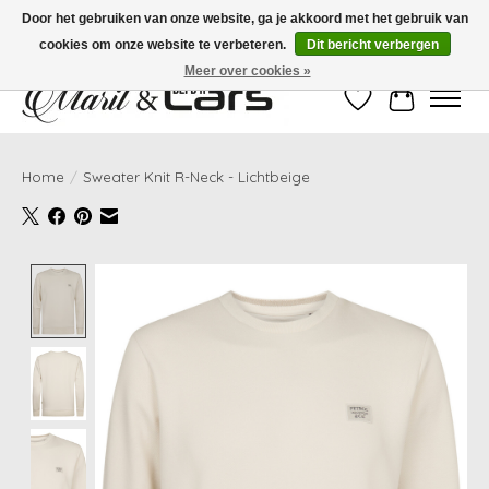
Door het gebruiken van onze website, ga je akkoord met het gebruik van
cookies om onze website te verbeteren.
Dit bericht verbergen
Gratis verzending vanaf €99,- | Voor 16:00 uur besteld, vandaag verzonden!
Meer over cookies »
Verlanglijst
Winkelwag
Home
/
Sweater Knit R-Neck - Lichtbeige
Product image slideshow Items