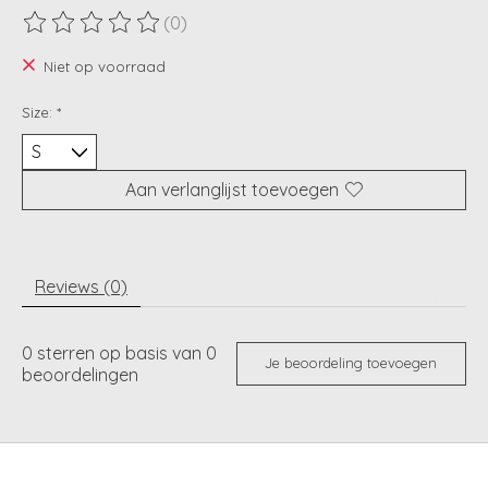
(0)
De beoordeling van dit product is
0
van de 5
Niet op voorraad
Size:
*
Aan verlanglijst toevoegen
Reviews (0)
0
sterren op basis van
0
Je beoordeling toevoegen
beoordelingen