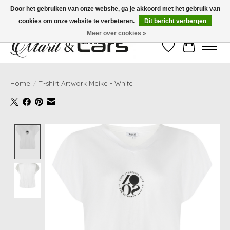
Door het gebruiken van onze website, ga je akkoord met het gebruik van
cookies om onze website te verbeteren.
Dit bericht verbergen
Gratis verzending vanaf €99,- | Voor 16:00 uur besteld, vandaag verzonden!
Meer over cookies »
Verlanglijst
Winkelwag
Home
/
T-shirt Artwork Meike - White
Product image slideshow Items