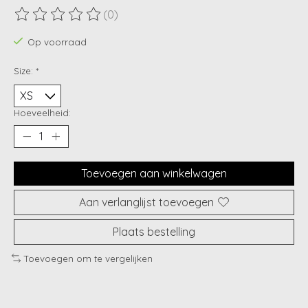
(0)
De beoordeling van dit product is
0
van de 5
Op voorraad
Size:
*
Hoeveelheid:
Toevoegen aan winkelwagen
Aan verlanglijst toevoegen
Plaats bestelling
Toevoegen om te vergelijken