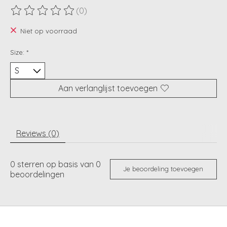
(0)
De beoordeling van dit product is
0
van de 5
Niet op voorraad
Size:
*
Aan verlanglijst toevoegen
Reviews (0)
0
sterren op basis van
0
Je beoordeling toevoegen
beoordelingen