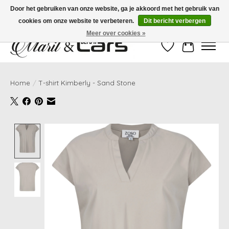
Door het gebruiken van onze website, ga je akkoord met het gebruik van
cookies om onze website te verbeteren.
Dit bericht verbergen
Gratis verzending vanaf €99,- | Voor 16:00 uur besteld, vandaag verzonden!
Meer over cookies »
Verlanglijst
Winkelwag
Home
/
T-shirt Kimberly - Sand Stone
Product image slideshow Items