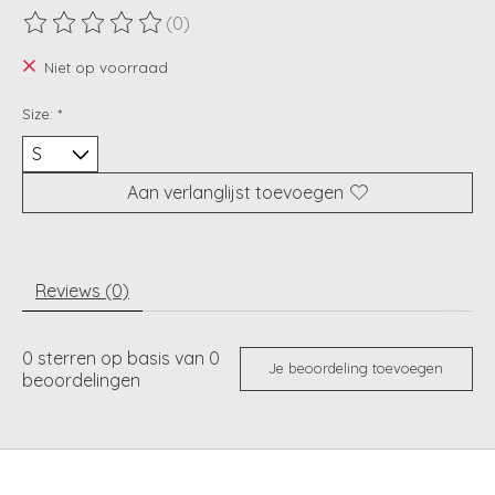
(0)
De beoordeling van dit product is
0
van de 5
Niet op voorraad
Size:
*
Aan verlanglijst toevoegen
Reviews (0)
0
sterren op basis van
0
Je beoordeling toevoegen
beoordelingen