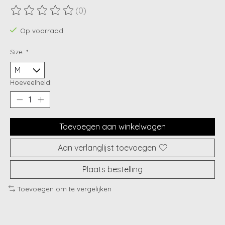
(0)
De beoordeling van dit product is
0
van de 5
Op voorraad
Size:
*
Hoeveelheid:
Toevoegen aan winkelwagen
Aan verlanglijst toevoegen
Plaats bestelling
Toevoegen om te vergelijken