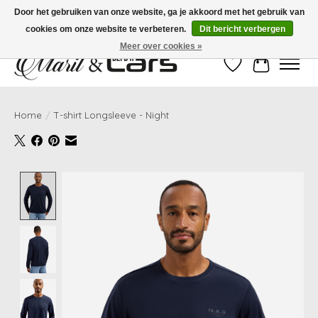
Door het gebruiken van onze website, ga je akkoord met het gebruik van
cookies om onze website te verbeteren.
Dit bericht verbergen
Gratis verzending vanaf €99,- | Voor 16:00 uur besteld, vandaag verzonden!
Meer over cookies »
Verlanglijst
Winkelwag
Home
/
T-shirt Longsleeve - Night
Product image slideshow Items