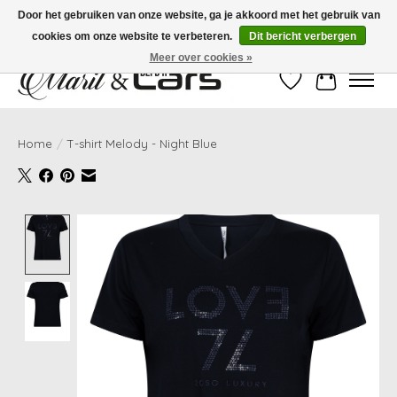
Door het gebruiken van onze website, ga je akkoord met het gebruik van
cookies om onze website te verbeteren.
Dit bericht verbergen
Gratis verzending vanaf €99,- | Voor 16:00 uur besteld, vandaag verzonden!
Meer over cookies »
Verlanglijst
Winkelwag
Home
/
T-shirt Melody - Night Blue
Product image slideshow Items