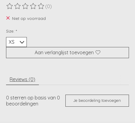
(0)
De beoordeling van dit product is
0
van de 5
Niet op voorraad
Size:
*
Aan verlanglijst toevoegen
Reviews (0)
0
sterren op basis van
0
Je beoordeling toevoegen
beoordelingen