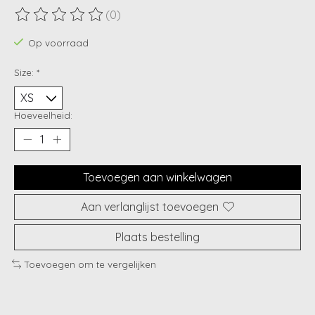
(0)
De beoordeling van dit product is
0
van de 5
Op voorraad
Size:
*
Hoeveelheid:
Toevoegen aan winkelwagen
Aan verlanglijst toevoegen
Plaats bestelling
Toevoegen om te vergelijken