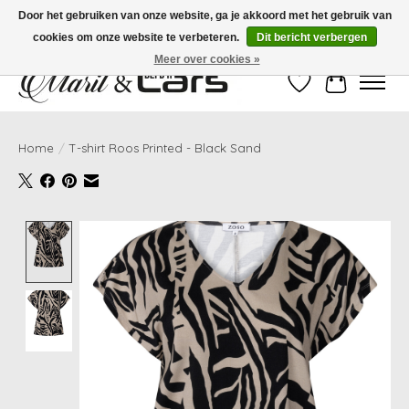
Door het gebruiken van onze website, ga je akkoord met het gebruik van
cookies om onze website te verbeteren.
Dit bericht verbergen
Gratis verzending vanaf €99,- | Voor 16:00 uur besteld, vandaag verzonden!
Meer over cookies »
Verlanglijst
Winkelwag
Home
/
T-shirt Roos Printed - Black Sand
Product image slideshow Items