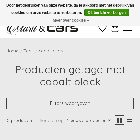
Door het gebruiken van onze website, ga je akkoord met het gebruik van
cookies om onze website te verbeteren.
Dit bericht verbergen
Gratis verzending vanaf €99,- | Voor 16:00 uur besteld, vandaag verzonden!
Meer over cookies »
Verlanglijst
Winkelwag
Home
/
Tags
/
cobalt black
Producten getagd met
cobalt black
Filters weergeven
0 producten
Sorteren op
Nieuwste producten