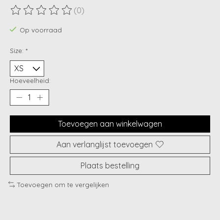
(0)
De beoordeling van dit product is
0
van de 5
Op voorraad
Size:
*
Hoeveelheid:
Toevoegen aan winkelwagen
Aan verlanglijst toevoegen
Plaats bestelling
Toevoegen om te vergelijken