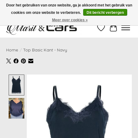
Door het gebruiken van onze website, ga je akkoord met het gebruik van
cookies om onze website te verbeteren.
Dit bericht verbergen
Gratis verzending vanaf €99,- | Voor 16:00 uur besteld, vandaag verzonden!
Meer over cookies »
Verlanglijst
Winkelwag
Home
/
Top Basic Kant - Navy
Product image slideshow Items