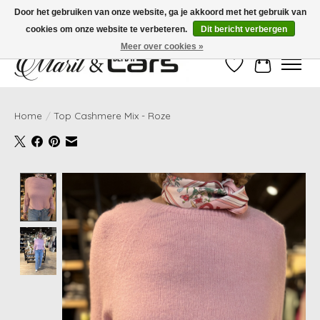
Door het gebruiken van onze website, ga je akkoord met het gebruik van
cookies om onze website te verbeteren.
Dit bericht verbergen
Gratis verzending vanaf €99,- | Voor 16:00 uur besteld, vandaag verzonden!
Meer over cookies »
Verlanglijst
Winkelwag
Home
/
Top Cashmere Mix - Roze
Product image slideshow Items