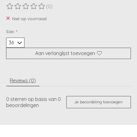
(0)
De beoordeling van dit product is
0
van de 5
Niet op voorraad
Size:
*
Aan verlanglijst toevoegen
Reviews (0)
0
sterren op basis van
0
Je beoordeling toevoegen
beoordelingen