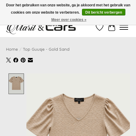
Door het gebruiken van onze website, ga je akkoord met het gebruik van
cookies om onze website te verbeteren.
Dit bericht verbergen
Gratis verzending vanaf €99,- | Voor 16:00 uur besteld, vandaag verzonden!
Meer over cookies »
Verlanglijst
Winkelwag
Home
/
Top Guusje - Gold Sand
Product image slideshow Items