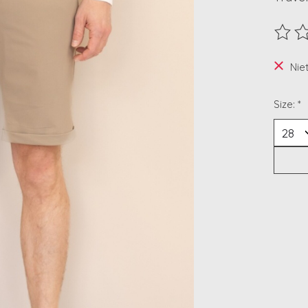
De beo
Nie
Size:
*