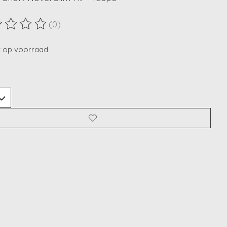
(0)
ordeling van dit product is
0
van de 5
t op voorraad