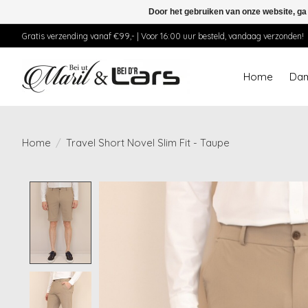
Door het gebruiken van onze website, ga
Gratis verzending vanaf €99,- | Voor 16:00 uur besteld, vandaag verzonden!
Home
Da
Home
/
Travel Short Novel Slim Fit - Taupe
Product image slideshow Items