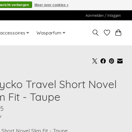
bericht verbergen
Meer over cookies »
Aanmelden / Inloggen
ccessoires
Wasparfum
ycko Travel Short Novel
m Fit - Taupe
95
w
 Short Novel Slim Fit - Taupe