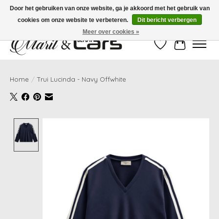
Door het gebruiken van onze website, ga je akkoord met het gebruik van
cookies om onze website te verbeteren.
Dit bericht verbergen
Gratis verzending vanaf €99,- | Voor 16:00 uur besteld, vandaag verzonden!
Meer over cookies »
Verlanglijst
Winkelwag
Home
/
Trui Lucinda - Navy Offwhite
Product image slideshow Items