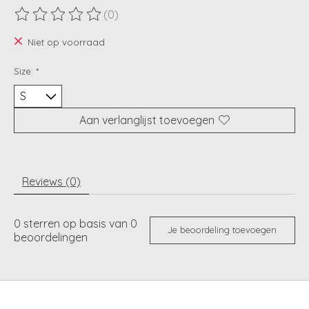
(0)
De beoordeling van dit product is
0
van de 5
Niet op voorraad
Size:
*
Aan verlanglijst toevoegen
Reviews (0)
0
sterren op basis van
0
Je beoordeling toevoegen
beoordelingen