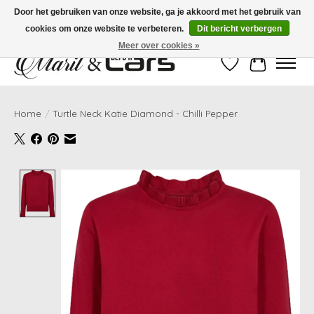
Door het gebruiken van onze website, ga je akkoord met het gebruik van
cookies om onze website te verbeteren.
Dit bericht verbergen
Gratis verzending vanaf €99,- | Voor 16:00 uur besteld, vandaag verzonden!
Meer over cookies »
Verlanglijst
Winkelwag
Home
/
Turtle Neck Katie Diamond - Chilli Pepper
Product image slideshow Items