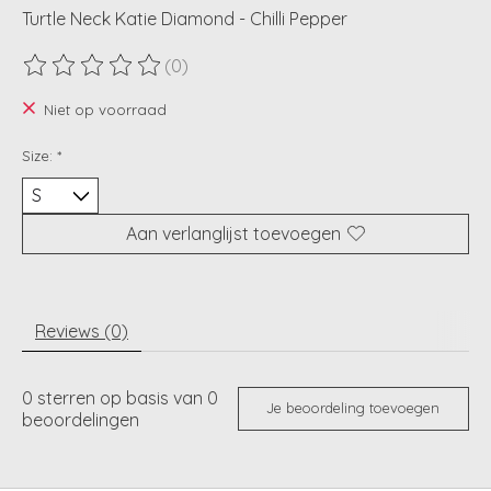
Turtle Neck Katie Diamond - Chilli Pepper
(0)
De beoordeling van dit product is
0
van de 5
Niet op voorraad
Size:
*
Aan verlanglijst toevoegen
Reviews (0)
0
sterren op basis van
0
Je beoordeling toevoegen
beoordelingen