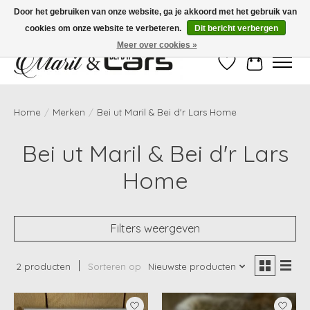
Door het gebruiken van onze website, ga je akkoord met het gebruik van
cookies om onze website te verbeteren.
Dit bericht verbergen
Gratis verzending vanaf €99,- | Voor 16:00 uur besteld, vandaag verzonden!
Meer over cookies »
Verlanglijst
Winkelwag
Home
/
Merken
/
Bei ut Maril & Bei d'r Lars Home
Bei ut Maril & Bei d'r Lars
Home
Filters weergeven
2 producten
Sorteren op
Nieuwste producten